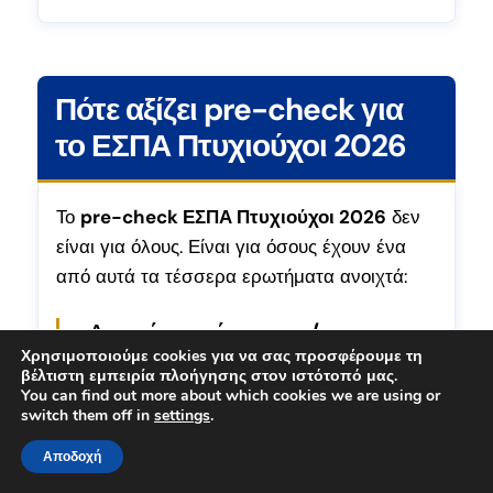
Πότε αξίζει pre-check για
το ΕΣΠΑ Πτυχιούχοι 2026
Το
pre-check ΕΣΠΑ Πτυχιούχοι 2026
δεν
είναι για όλους. Είναι για όσους έχουν ένα
από αυτά τα τέσσερα ερωτήματα ανοιχτά:
«Δεν είμαι σίγουρος/η αν το
Χρησιμοποιούμε cookies για να σας προσφέρουμε τη
πτυχίο μου καλύπτει τη
βέλτιστη εμπειρία πλοήγησης στον ιστότοπό μας.
You can find out more about which cookies we are using or
δραστηριότητα.»
switch them off in
settings
.
Το πιο συχνό — και το πιο επικίνδυνο να το
Αποδοχή
αφήσεις για την τελευταία στιγμή. Η