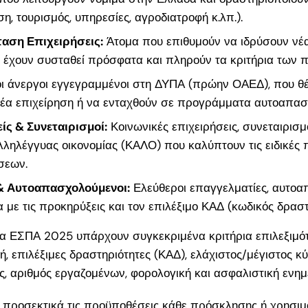
ση, τουρισμός, υπηρεσίες, αγροδιατροφή κ.λπ.).
ταση Επιχειρήσεις:
Άτομα που επιθυμούν να ιδρύσουν νέα
υ έχουν συσταθεί πρόσφατα και πληρούν τα κριτήρια των
ι άνεργοι εγγεγραμμένοι στη ΔΥΠΑ (πρώην ΟΑΕΔ), που θ
έα επιχείρηση ή να ενταχθούν σε προγράμματα αυτοαπασ
ίς & Συνεταιρισμοί:
Κοινωνικές επιχειρήσεις, συνεταιρισμο
αλληλέγγυας οικονομίας (ΚΑΛΟ) που καλύπτουν τις ειδικές
σεων.
& Αυτοαπασχολούμενοι:
Ελεύθεροι επαγγελματίες, αυτοα
 με τις προκηρύξεις και τον επιλέξιμο ΚΑΔ (κωδικός δραστ
α ΕΣΠΑ 2025 υπάρχουν συγκεκριμένα κριτήρια επιλεξιμό
, επιλέξιμες δραστηριότητες (ΚΑΔ), ελάχιστος/μέγιστος κ
ας, αριθμός εργαζομένων, φορολογική και ασφαλιστική ενημ
 προσεκτικά τις προϋποθέσεις κάθε πρόσκλησης ή χρησιμ