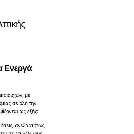
ττικής
τα Ενεργά
καιούχων, με
ομίας σε όλη την
ζονται ως εξής:
ρήσεις, ανεξαρτήτως
ται σε επιλέξιμους