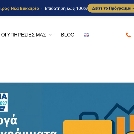
ιρος Νέα Ευκαιρία
·
Επιδότηση έως 100%
Δείτε το Πρόγραμμα 
ΟΙ ΥΠΗΡΕΣΙΕΣ ΜΑΣ
BLOG
Σύμβουλοι
Υποβο
Επενδύσεων
Διαχε
αι σε
Ο επενδυτικός
Το γραφ
θει σε
σχεδιασμός πρέπει να
θέση να
αφορά
υπηρετεί την στρατηγική
κάθε ζή
τομικά,
ανάπτυξη της εταιρίας να
τον κάθ