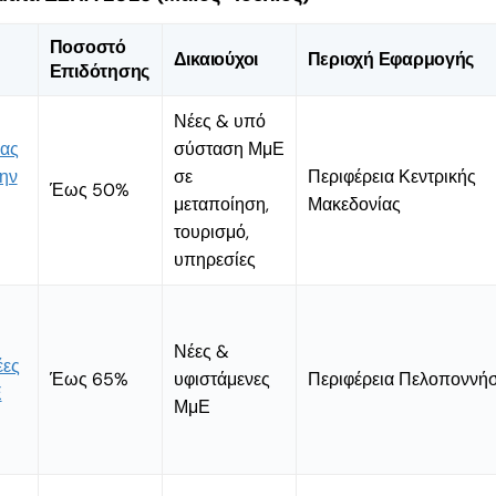
Ποσοστό
Δικαιούχοι
Περιοχή Εφαρμογής
Επιδότησης
Νέες & υπό
ίας
σύσταση ΜμΕ
ην
σε
Περιφέρεια Κεντρικής
Έως 50%
μεταποίηση,
Μακεδονίας
τουρισμό,
υπηρεσίες
Νέες &
για
έες
Έως 65%
υφιστάμενες
Περιφέρεια Πελοποννή
Ε
.500€
ΜμΕ
α; Ο
ης για
ς του