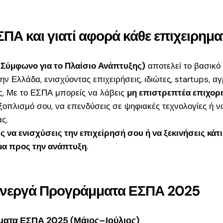
σεις
α
ΕΣΠΑ και γιατί αφορά κάθε επιχειρημα
ια 18–
τά την
 Σύμφωνο για το Πλαίσιο Ανάπτυξης)
αποτελεί το βασικό
ν Ελλάδα, ενισχύοντας επιχειρήσεις, ιδιώτες, startups, αγ
ς. Με το ΕΣΠΑ μπορείς να λάβεις
μη επιστρεπτέα επιχορ
 για
ξοπλισμό σου, να επενδύσεις σε ψηφιακές τεχνολογίες ή ν
ους
ς.
η έως
ις να ενισχύσεις την επιχείρησή σου ή να ξεκινήσεις κάτ
μα προς την ανάπτυξη
.
υμε
026:
Ενεργά Προγράμματα ΕΣΠΑ 2025
ς για
ης
ατα ΕΣΠΑ 2025 (Μάιος–Ιούλιος)