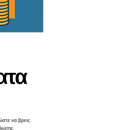
λύσεις κατασκευής
ι σε θέματα
ιστοσελίδων οι οποίες
ήσεων.
μπορούν να καλύψουν
όλες τις ανάγκες μιας
επιχείρησης.
ατα
 ώστε να βρεις
ιώτης.