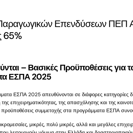
026:
ς για
ης
Παραγωγικών Επενδύσεων ΠΕΠ Α
ς 65%
ούνται – Βασικές Προϋποθέσεις για 
τα ΕΣΠΑ 2025
ματα ΕΣΠΑ 2025 απευθύνονται σε διάφορες κατηγορίες δι
 της επιχειρηματικότητας, της απασχόλησης και της καινοτ
ς προϋποθέσεις συμμετοχής στα προγράμματα ΕΣΠΑ συνοψί
κρομεσαίες, μικρές, πολύ μικρές, αλλά και μεγάλες επιχει
 που λειτουργούν νόμιμα στην Ελλάδα και δραστηριοποιούν