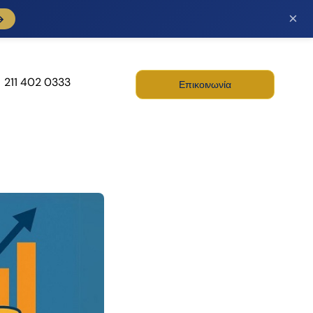
×
→
211 402 0333
Επικοινωνία
λή και
Digital Marketing
ίριση ΕΣΠΑ
Σχεδιασμός – Κατασκευή
– Προώθηση – Φιλοξενία
είο μας είναι σε
Ιστοσελίδων και
 ανταπεξέλθει σε
Διαδικτυακών
τημα που αφορά
Εφαρμογών. Προσφέρει
ε πελάτη ατομικά,