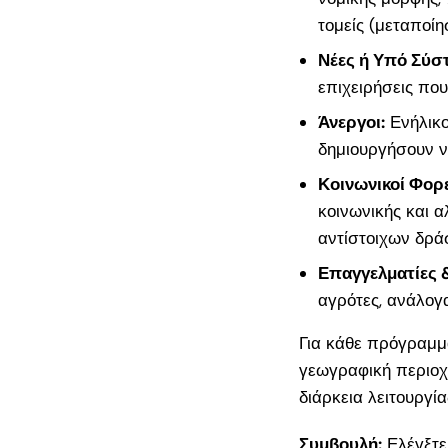
τομείς (μεταποίη
Νέες ή Υπό Σύσ
επιχειρήσεις πο
Άνεργοι:
Ενήλικο
δημιουργήσουν ν
Κοινωνικοί Φορε
κοινωνικής και 
αντίστοιχων δρά
Επαγγελματίες 
αγρότες, ανάλογα
Για κάθε πρόγραμμ
γεωγραφική περιοχή
διάρκεια λειτουργί
Συμβουλή:
Ελέγξτε