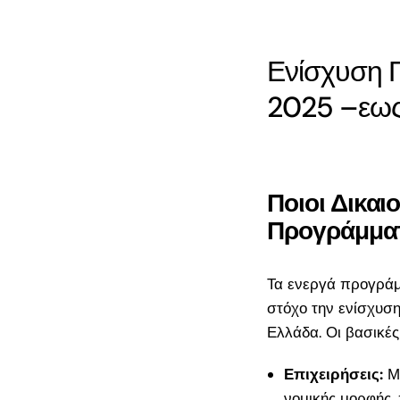
στην Ελλάδα» 2
Ο πλήρης οδηγό
ΜμΕ μεταποίησ
Ενίσχυση 
2025 –εω
Πρόσφατα
σχόλια
Ποιοι Δικαι
Προγράμμα
Τα ενεργά προγράμ
στόχο την ενίσχυση
Ελλάδα. Οι βασικέ
Επιχειρήσεις:
Μι
νομικής μορφής,