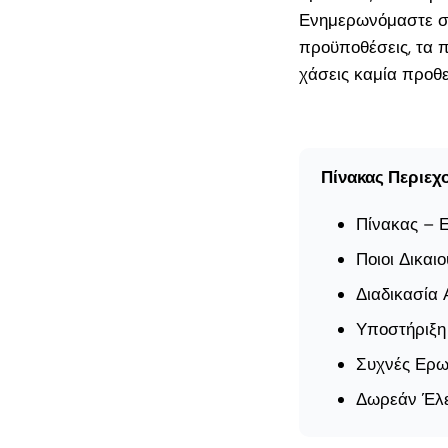
Ενημερωνόμαστε συ
Search
προϋποθέσεις, τα 
for:
χάσεις καμία προθε
Πρόσφατα
άρθρα
Πίνακας Περιεχ
Πίνακας – 
Πήρες Έγκριση 
ΔΥΠΑ 18-29 17
Ποιοι Δικαι
– Τι Κάνεις Τώρ
Διαδικασία
Οδηγός Επιβίωσ
Υποστήριξη
τους Δικαιούχου
Συχνές Ερω
Προγράμματος
Δωρεάν Έλε
ΔΥΠΑ ΝΕΕ 18-
Ετων Αποτελέσ