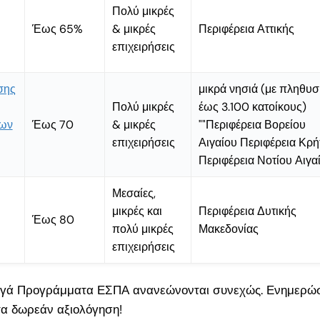
Πολύ μικρές
Έως 65%
& μικρές
Περιφέρεια Αττικής
29
επιχειρήσεις
ματα
σεις
σης
μικρά νησιά (με πληθυ
Πολύ μικρές
έως 3.100 κατοίκους)
α
εων
Έως 70
& μικρές
""Περιφέρεια Βορείου
ια 18–
επιχειρήσεις
Αιγαίου Περιφέρεια Κρή
τά την
Περιφέρεια Νοτίου Αιγα
Μεσαίες,
μικρές και
Περιφέρεια Δυτικής
Έως 80
 για
πολύ μικρές
Μακεδονίας
ους
επιχειρήσεις
η έως
γά Προγράμματα ΕΣΠΑ ανανεώνονται συνεχώς. Ενημερώσ
υμε
τα δωρεάν αξιολόγηση!