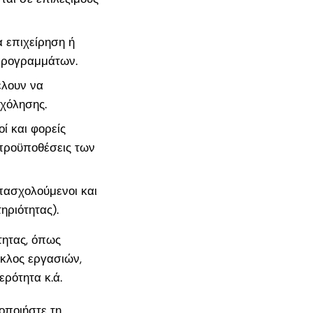
 επιχείρηση ή
 προγραμμάτων.
έλουν να
χόλησης.
ί και φορείς
 προϋποθέσεις των
πασχολούμενοι και
ηριότητας).
τητας, όπως
ύκλος εργασιών,
ερότητα κ.ά.
οποιήστε τη