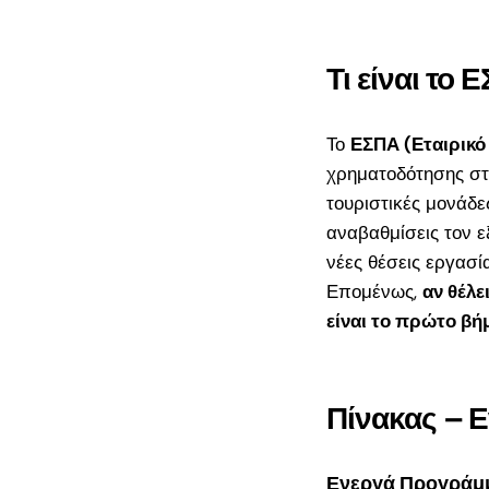
17.500€: Ενστά
μέσω ΟΠΣΚΕ |
Επόμενα Βήματ
Τι είναι το 
ΔΥΠΑ 17.500€ γ
29: Τι κάνεις με
Το
ΕΣΠΑ
(Εταιρικό
αίτηση μέχρι τα
χρηματοδότησης στη
αποτελέσματα
τουριστικές μονάδε
Νέο Πρόγραμμα
αναβαθμίσεις τον ε
Νέους Πτυχιούχ
νέες θέσεις εργασία
2026: Επιδότησ
Επομένως,
αν θέλε
36.000€
είναι το πρώτο βή
ΕΣΠΑ «Παράγο
στην Ελλάδα» 2
Πίνακας – 
Ο πλήρης οδηγό
ΜμΕ μεταποίησ
Ενεργά Προγράμμ