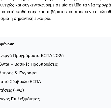
ασφάλεια και αξιοπιστία
νεχώς και συγκεντρώνουμε σε μία σελίδα τα νέα προγράμ
στην υποβολή αιτήσεων
ποσοστά επιδότησης και τα βήματα που πρέπει να ακολουθ
για χρηματοδότηση ή
σμία ή σημαντική ευκαιρία.
δάνειο, αξιοποιώντας
επιδοτούμενα εργαλεία
όπως το ΤΕΠΙΧ ΙΙΙ
ομένων:
Ενεργά Προγράμματα ΕΣΠΑ 2025
για
.500€
ούνται – Βασικές Προϋποθέσεις
α; Ο
 Αίτησης & Έγγραφα
ης για
 από Σύμβουλο ΕΣΠΑ
ς του
τήσεις (FAQ)
γχος Επιλεξιμότητας
29
ματα