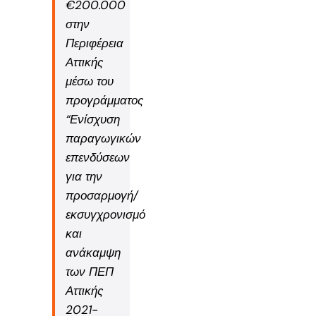
€200.000
στην
Περιφέρεια
Αττικής
μέσω του
προγράμματος
“Ενίσχυση
παραγωγικών
επενδύσεων
για την
προσαρμογή/
εκσυγχρονισμό
και
ανάκαμψη
των
ΠΕΠ
Αττικής
2021-