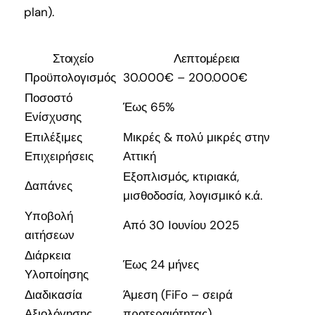
plan).
Στοιχείο
Λεπτομέρεια
Προϋπολογισμός
30.000€ – 200.000€
Ποσοστό
Έως 65%
Ενίσχυσης
Επιλέξιμες
Μικρές & πολύ μικρές στην
Επιχειρήσεις
Αττική
Εξοπλισμός, κτιριακά,
Δαπάνες
μισθοδοσία, λογισμικό κ.ά.
Υποβολή
Από 30 Ιουνίου 2025
αιτήσεων
Διάρκεια
Έως 24 μήνες
Υλοποίησης
Διαδικασία
Άμεση (FiFo – σειρά
Αξιολόγησης
προτεραιότητας)