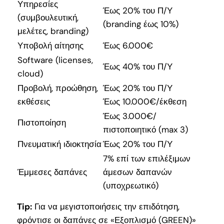
Υπηρεσίες
Έως 20% του Π/Υ
(συμβουλευτική,
(branding έως 10%)
μελέτες, branding)
Υποβολή αίτησης
Έως 6.000€
Software (licenses,
Έως 40% του Π/Υ
cloud)
Προβολή, προώθηση,
Έως 20% του Π/Υ
εκθέσεις
Έως 10.000€/έκθεση
Έως 3.000€/
Πιστοποίηση
πιστοποιητικό (max 3)
Πνευματική ιδιοκτησία
Έως 20% του Π/Υ
7% επί των επιλέξιμων
Έμμεσες δαπάνες
άμεσων δαπανών
(υποχρεωτικό)
Tip:
Για να μεγιστοποιήσεις την επιδότηση,
φρόντισε οι δαπάνες σε «Εξοπλισμό (GREEN)»