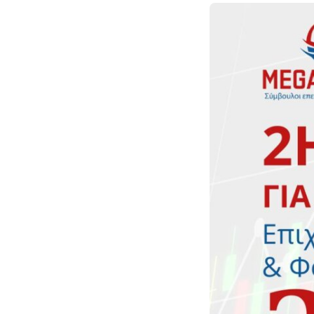
αλλά και σε θέματ
επιχειρήσεων.
Υποβολή και
Διαχείριση
Προγραμμάτω
ΔΥΠΑ
Το γραφείο μας είν
θέση να ανταπεξέλ
κάθε ζήτημα που 
τον κάθε πελάτη α
αλλά και σε θέματ
επιχειρήσεων.