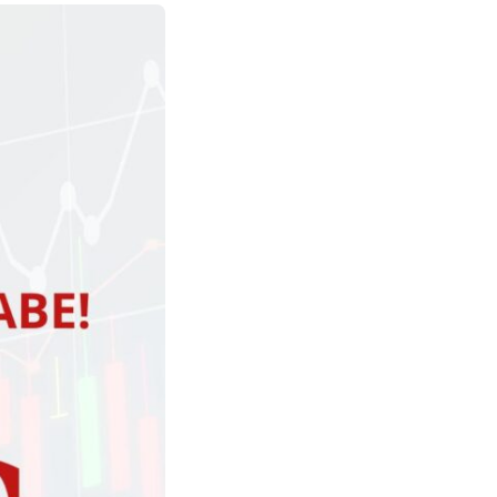
λύσεις κατασκευής
ι σε θέματα
ιστοσελίδων οι οποίες
ήσεων.
μπορούν να καλύψουν
όλες τις ανάγκες μιας
επιχείρησης.