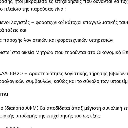
άσης, ήτοι μικρομεσαίες επιχειρήσεις που δύνανται να τύ
 πλαίσιο της παρούσας είναι:
29
νοι λογιστές – φοροτεχνικοί κάτοχοι επαγγελματικής ταυτ
ματα
ά τάξεις και
σεις
 παροχής λογιστικών και φοροτεχνικών υπηρεσιών
α
στεί στα οικεία Μητρώα που τηρούνται στο Οικονομικό Επ
ια 18–
τά την
 ΚΑΔ: 69.20 – Δραστηριότητες λογιστικής, τήρησης βιβλίων 
ρολογικών συμβουλών, καθώς και το σύνολο των υποκείμ
 για
ΤΑΙ
ους
η έως
 (διακριτό ΑΦΜ) θα αποδίδεται άπαξ μέγιστη συνολική επ
ιακής υποδομής της επιχείρησής του ως εξής:
υμε