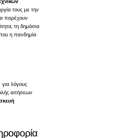
εχνικών
γία τους με την
να παρέχουν
τητα, τη δημόσια
 που η πανδημία
 για λόγους
ολής αιτήσεων
ασκευή
ληροφορία