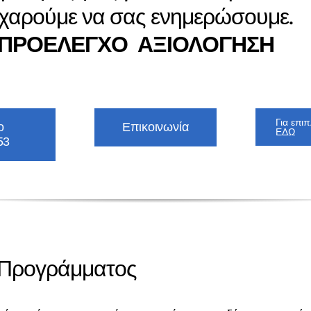
 χαρούμε να σας ενημερώσουμε.
ΠΡΟΕΛΕΓΧΟ ΑΞΙΟΛΟΓΗΣΗ
Για επι
ο
Επικοινωνία
ΕΔΩ
53
για
.500€
ι Προγράμματος
α; Ο
ης για
ς του