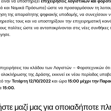
είναι να υποστηρίξει
επιχειρήσεις λογιστικών και φοροτ
σεις
ά και Νομικά Πρόσωπα) ώστε να προσαρμόσουν τη λειτουρ
ση της απαραίτητης ψηφιακής υποδομής, να συνεχίσουν 
α
ρεσίες τους και να υποστηρίξουν την επιχειρηματική κοινό
ια 18–
τους πολίτες ώστε να ανταποκρίνονται στις νέες συνθήκες
τά την
γησε.
 για
ους
η έως
πιχειρήσεις του κλάδου των Λογιστών – Φοροτεχνικών ότι
 ολοκλήρωσης της Δράσης, εκκινεί εκ νέου περίοδος υποβ
πό την
Τετάρτη 12/10/2022
και ώρα
15:00 μέχρι την Παρ
υμε
ρα
15:00.
026:
ς για
ης
στε μαζί μας για οποιαδήποτε π