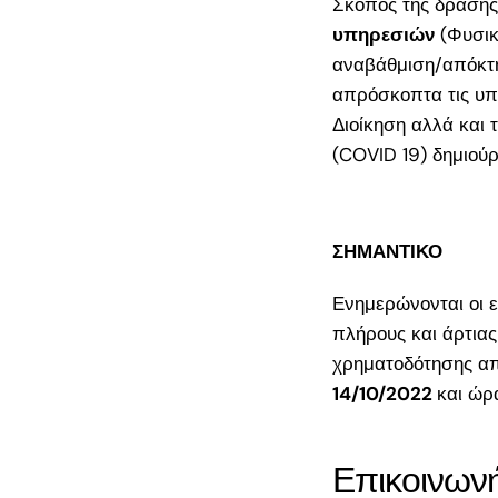
Σκοπός της δράσης 
17.500€: Ενστά
υπηρεσιών
(Φυσικ
μέσω ΟΠΣΚΕ |
αναβάθμιση/απόκτη
Επόμενα Βήματ
απρόσκοπτα τις υπη
ΔΥΠΑ 17.500€ γ
Διοίκηση αλλά και 
29: Τι κάνεις με
(COVID 19) δημιούρ
αίτηση μέχρι τα
αποτελέσματα
Νέο Πρόγραμμα
ΣΗΜΑΝΤΙΚΟ
Νέους Πτυχιούχ
2026: Επιδότησ
Ενημερώνονται οι ε
36.000€
πλήρους και άρτιας
χρηματοδότησης α
ΕΣΠΑ «Παράγο
14/10/2022
και ώ
στην Ελλάδα» 2
Ο πλήρης οδηγό
ΜμΕ μεταποίησ
Επικοινωνή