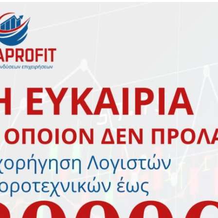
α
προβλέπει τις
αλλά κα
μελλοντικές της ανάγκες
επιχειρ
να προλαμβάνει τις
κρατικές παλινωδίες και
να υπακούει στις
τακτικές της επιλογές.
ν
Χρηματοδότηση &
αι σε
Δάνεια για
θει σε
Επιχειρήσεις
αφορά
Η MegaProfit |
τομικά,
Σύμβουλοι Επιχειρήσεων
α
σας καθοδηγεί με