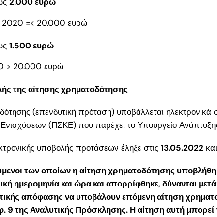
ως
2.000 ευρώ
026:
ς για
ς 2020 =< 20.000 ευρώ
ης
ως
1.500 ευρώ
0 > 20.000 ευρώ
λής της αίτησης χρηματοδότησης
τοδότησης (επενδυτική πρόταση) υποβάλλεται ηλεκτρονικά
Ενισχύσεων (ΠΣΚΕ) που παρέχει το Υπουργείο Ανάπτυξη
εκτρονικής υποβολής προτάσεων έληξε στις
13.05.2022
κα
ενοι των οποίων η αίτηση χρηματοδότησης υποβλήθηκ
κή ημερομηνία και ώρα και απορρίφθηκε, δύνανται μετά
τικής απόφασης να υποβάλουν επόμενη αίτηση χρηματ
. 9 της Αναλυτικής Πρόσκλησης. Η αίτηση αυτή μπορεί 