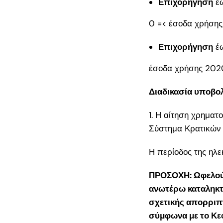
Επιχορήγηση
έ
στην Ελλάδα» 2
Ο πλήρης οδηγό
0 =< έσοδα χρήση
ΜμΕ μεταποίησ
Επιχορήγηση
έ
Πρόσφατα
έσοδα χρήσης 202
σχόλια
Διαδικασία υποβο
1. Η αίτηση χρημα
Σύστημα Κρατικών 
Η περίοδος της ηλ
ΠΡΟΣΟΧΗ: Ωφελούμ
ανωτέρω καταληκτι
σχετικής απορριπ
σύμφωνα με το Κεφ