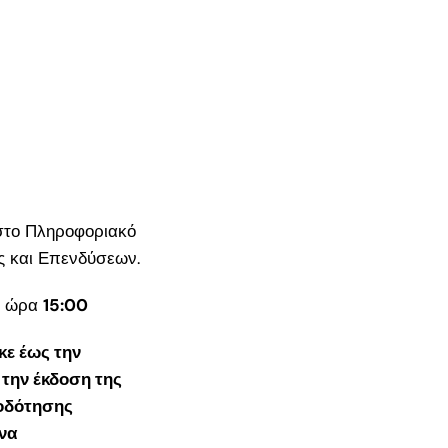
 στο Πληροφοριακό
ς και Επενδύσεων.
ι ώρα
15:00
ε έως την
 την έκδοση της
οδότησης
να