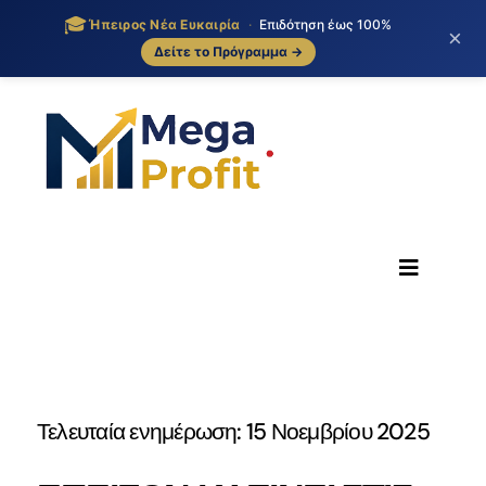
🎓
Ήπειρος Νέα Ευκαιρία
·
Επιδότηση έως 100%
×
Δείτε το Πρόγραμμα →
Skip
to
content
Toggle
Navigati
ΑΡΧΙΚΗ
ΟΙ ΥΠΗΡΕΣΙΕΣ ΜΑΣ
Τελευταία ενημέρωση: 15 Νοεμβρίου 2025
BLOG