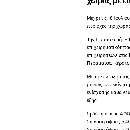
χώρας με ε
17.500€: Ενστά
μέσω ΟΠΣΚΕ |
Επόμενα Βήματ
Μέχρι τις 18 Ιουλίο
περιοχές της χώρα
ΔΥΠΑ 17.500€ γ
29: Τι κάνεις με
Την Παρασκευή 18 
αίτηση μέχρι τα
επιχειρηματικότητα
αποτελέσματα
επιχειρήσεων στις 
Νέο Πρόγραμμα
Περάματος, Κερατσι
Νέους Πτυχιούχ
Με την ένταξή τους
2026: Επιδότησ
μηνών, με εκκίνηση
36.000€
ενίσχυσης κάθε νέα
ΕΣΠΑ «Παράγο
εξής:
στην Ελλάδα» 2
Ο πλήρης οδηγό
1η δόση ύψους 4.00
ΜμΕ μεταποίησ
2η δόση ύψους 5.40
3η δόση ύψους 5.40