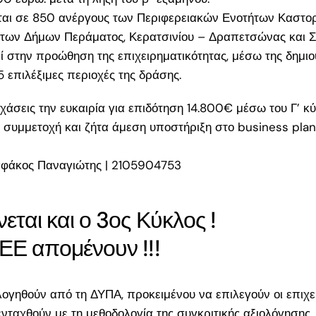
αι σε 850 ανέργους των Περιφερειακών Ενοτήτων Καστορι
 των Δήμων Περάματος, Κερατσινίου – Δραπετσώνας και Σ
 στην προώθηση της επιχειρηματικότητας, μέσω της δημι
5 επιλέξιμες περιοχές της δράσης.
άσεις την ευκαιρία για επιδότηση 14.800€ μέσω του Γ’ 
 συμμετοχή και ζήτα άμεση υποστήριξη στο business plan 
αφάκος Παναγιώτης | 2105904753
ται και ο 3ος Κύκλος !
για
ΕΕ απομένουν !!!
.500€
α; Ο
ης για
ολογηθούν από τη ΔΥΠΑ, προκειμένου να επιλεγούν οι επιχε
ς του
νταχθούν με τη μεθοδολογία της συγκριτικής αξιολόγησης.