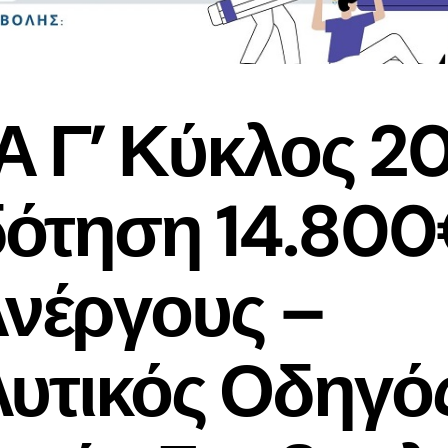
 Γ’ Κύκλος 20
δότηση 14.80
Ανέργους –
υτικός Οδηγός