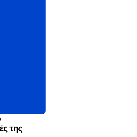
υ
ές της