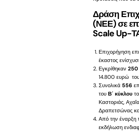
Προγράμματος
Δράση Επιχ
ΔΥΠΑ ΝΕΕ 18-
(ΝΕΕ) σε ε
Ετων Αποτελέσ
Scale Up-Τ
17.500€: Ενστά
μέσω ΟΠΣΚΕ |
Επόμενα Βήματ
Επιχορήγηση επι
έκαστος ενίσχυση
ΔΥΠΑ 17.500€ γ
Εγκρίθηκαν
250
29: Τι κάνεις με
14.800 ευρώ το
αίτηση μέχρι τα
Συνολικά
556
επ
αποτελέσματα
του
Β΄ κύκλου
το
Νέο Πρόγραμμα
Καστοριάς, Αχαΐ
Νέους Πτυχιούχ
Δραπετσώνας κα
2026: Επιδότησ
Από την έναρξη 
36.000€
εκδήλωση ενδιαφ
ΕΣΠΑ «Παράγο