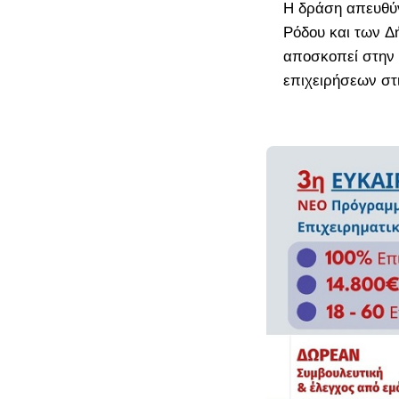
στην Ελλάδα» 2
Η δράση απευθύ
Ο πλήρης οδηγό
Ρόδου και των Δ
ΜμΕ μεταποίησ
αποσκοπεί στην 
επιχειρήσεων στι
Πρόσφατα
σχόλια