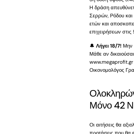
Πρόσφατα
Η δράση απευθύνετ
Σερρών, Ρόδου και
σχόλια
ετών και αποσκοπεί
επιχειρήσεων στις 
Search
🔔
Λήγει 18/7!
Μην χ
for:
Μάθε αν δικαιούσαι
www.megaprofit.gr
Πρόσφατα
Οικονομολόγος Γρ
άρθρα
Ολοκληρώνε
Πήρες Έγκριση 
Μόνο 42 Ν
ΔΥΠΑ 18-29 17
– Τι Κάνεις Τώρ
Οδηγός Επιβίωσ
Οι αιτήσεις θα αξι
τους Δικαιούχου
προτάσεις που θα ε