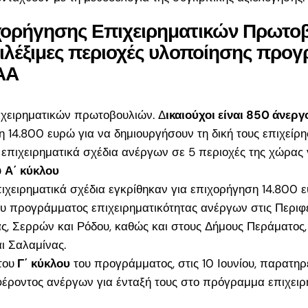
ορήγησης Επιχειρηματικών Πρωτο
29
πιλέξιμες περιοχές υλοποίησης προ
ματα
ΑΑ
σεις
α
χειρηματικών πρωτοβουλιών. Δ
ικαιούχοι είναι 850 άνεργ
 14.800 ευρώ για να δημιουργήσουν τη δική τους επιχείρη
ια 18–
επιχειρηματικά σχέδια ανέργων σε 5 περιοχές της χώρας 
τά την
υ
Α΄ κύκλου
ιχειρηματικά σχέδια εγκρίθηκαν για επιχορήγηση 14.800 ε
υ προγράμματος επιχειρηματικότητας ανέργων στις Περιφ
 για
ας, Σερρών και Ρόδου, καθώς και στους Δήμους Περάματος,
ους
ι Σαλαμίνας.
η έως
του
Γ΄ κύκλου
του προγράμματος, στις 10 Ιουνίου, παρατηρ
έροντος ανέργων για ένταξή τους στο πρόγραμμα επιχειρη
υμε