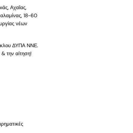
άς, Αχαΐας,
αλαμίνας, 18-60
ουργίας νέων
κύκλου ΔΥΠΑ ΝΝΕ.
& την αίτηση!
ιρηματικές