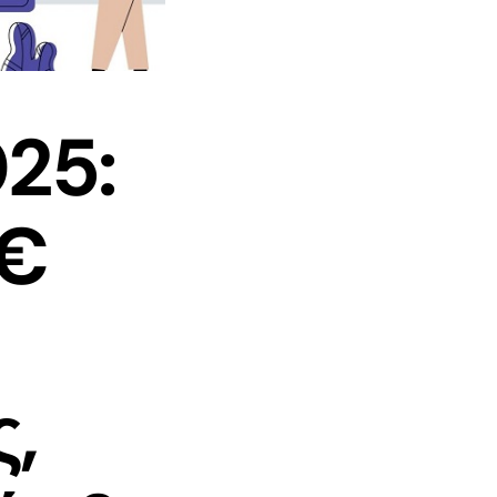
25:
0€
,