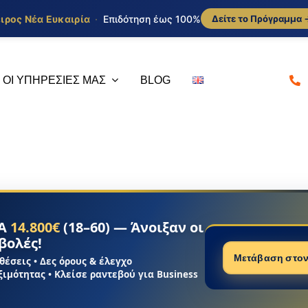
ιρος Νέα Ευκαιρία
·
Επιδότηση έως 100%
Δείτε το Πρόγραμμα 
ΟΙ ΥΠΗΡΕΣΙΕΣ ΜΑΣ
BLOG
Σύμβουλοι
Υποβο
Επενδύσεων
Διαχε
ΠΑ
14.800€
(18–60) — Άνοιξαν οι
βολές!
αι σε
Ο επενδυτικός
Το γραφ
Μετάβαση στον
 θέσεις
• Δες όρους & έλεγχο
θει σε
σχεδιασμός πρέπει να
θέση να
ξιμότητας • Κλείσε ραντεβού για Business
αφορά
υπηρετεί την στρατηγική
κάθε ζή
τομικά,
ανάπτυξη της εταιρίας να
τον κάθ