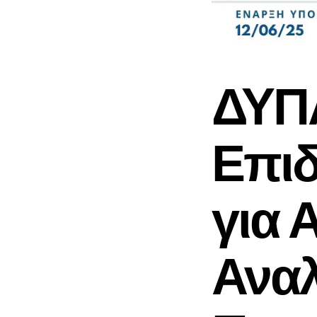
ΔΥΠΑ
Επι
για 
Αναλ