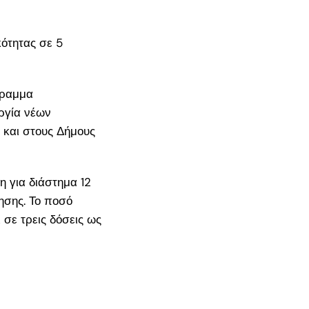
κότητας σε 5
γραμμα
ργία νέων
 και στους Δήμους
η για διάστημα 12
ησης. Το ποσό
 σε τρεις δόσεις ως