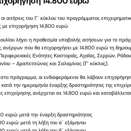
πιχορήγηση 14.800 ευρώ
σεις
α
υ οι αιτήσεις του Γ΄ κύκλου του προγράμματος επιχειρηματι
ς με επιχορήγηση 14.800 ευρώ
ια 18–
τά την
Ιουλίου λήγει η προθεσμία υποβολής αιτήσεων για το πρό
ς ανέργων που θα επιχορηγήσει με 14.800 ευρώ τη δημιου
Περιφερειακές Ενότητες Καστοριάς, Αχαΐας, Σερρών, Ρόδου
 για
νίου – Δραπετσώνας και Σαλαμίνας (Γ’ κύκλος).
ους
 στο πρόγραμμα, οι ενδιαφερόμενοι θα λάβουν επιχορήγησ
η έως
 κατά την ημερομηνία έναρξης δραστηριότητας της επιχείρ
ς επιχείρησης ανέρχεται σε 14.800 ευρώ και καταβάλλεται
υμε
026:
ς για
0 ευρώ: μετά την έναρξη δραστηριότητας
ης
0 ευρώ: μετά τη λήξη του α΄ εξάμηνου
0 ευρώ: μετά τη λήξη του β΄ εξάμηνου.