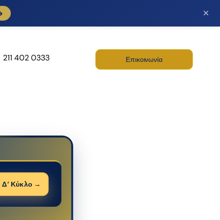
×
→
211 402 0333
Επικοινωνία
λή και
Digital Marketing
ίριση ΕΣΠΑ
Σχεδιασμός – Κατασκευή
– Προώθηση – Φιλοξενία
είο μας είναι σε
 Δ’ Κύκλο →
Ιστοσελίδων και
 ανταπεξέλθει σε
Διαδικτυακών
τημα που αφορά
Εφαρμογών. Προσφέρει
ε πελάτη ατομικά,