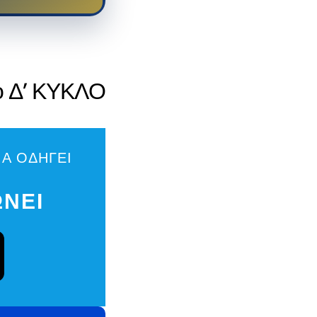
λύσεις κατασκευής
ι σε θέματα
ιστοσελίδων οι οποίες
ήσεων.
μπορούν να καλύψουν
όλες τις ανάγκες μιας
το Δ’ ΚΥΚΛΟ
επιχείρησης.
ΙΑ ΟΔΗΓΕΙ
ΩΝΕΙ