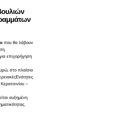
βουλιών
γραμμάτων
οι
που θα λάβουν
ση.
για επιχορήγηση
υρώ, στο πλαίσιο
ερειακές
Ενότητες
 Κερατσινίου –
είται αυξημένη
ματικότητας.