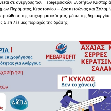
026:
νεται σε ανέργους
των Περιφερειακών Ενοτήτων Καστοριάς
ς για
ήμων Περάματος, Κερατσινίου – Δραπετσώνας και Σαλαμί
ης
προώθηση της επιχειρηματικότητας, μέσω της δημιουργίας
ς 5 επιλέξιμες περιοχές
της δράσης.