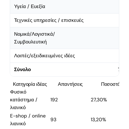
Υγεία / Ευεξία
46
Τεχνικές υπηρεσίες / επισκευές
40
Νομικά/Λογιστικά/
30
Συμβουλευτική
Λοιπές/εξειδικευμένες ιδέες
216
Σύνολο
703
Κατηγορία ιδέας
Απαντήσεις
Ποσοστό
Φυσικό
κατάστημα /
192
27,30%
λιανικό
E-shop / online
93
13,20%
λιανικό