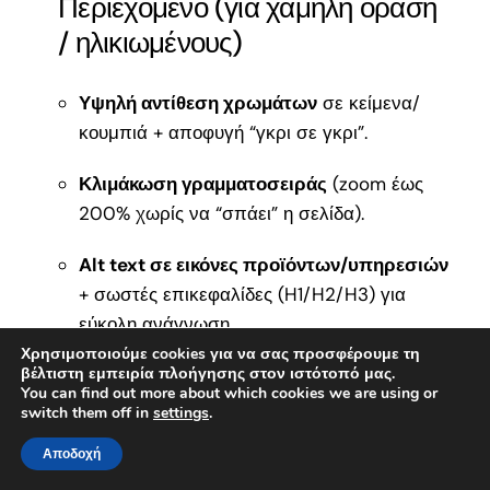
Περιεχόμενο (για χαμηλή όραση
/ ηλικιωμένους)
Υψηλή αντίθεση χρωμάτων
σε κείμενα/
κουμπιά + αποφυγή “γκρι σε γκρι”.
Κλιμάκωση γραμματοσειράς
(zoom έως
200% χωρίς να “σπάει” η σελίδα).
Alt text σε εικόνες προϊόντων/υπηρεσιών
+ σωστές επικεφαλίδες (H1/H2/H3) για
εύκολη ανάγνωση.
Χρησιμοποιούμε cookies για να σας προσφέρουμε τη
βέλτιστη εμπειρία πλοήγησης στον ιστότοπό μας.
C. Πλοήγηση χωρίς ποντίκι
You can find out more about which cookies we are using or
(κινητικές δυσκολίες)
switch them off in
settings
.
✅ Αίτηση ΔΥΠΑ 17.500€
📞 Μίλα μαζί μας
✕
Αποδοχή
Πλήρης χρήση με πληκτρολόγιο