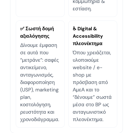
κομμωτήρια &
εστίαση.
✅ Σωστή δομή
♿ Digital &
αξιολόγησης
Accessibility
πλεονέκτημα
Δίνουμε έμφαση
σε αυτά που
Όπου χρειάζεται,
“μετράνε”: σαφές
υλοποιούμε
αντικείμενο,
website / e-
ανταγωνισμός,
shop με
διαφοροποίηση
πρόσβαση από
(USP), marketing
ΑμεΑ και το
plan,
“δένουμε” σωστά
κοστολόγηση,
μέσα στο BP ως
ρευστότητα και
ανταγωνιστικό
χρονοδιάγραμμα.
πλεονέκτημα.