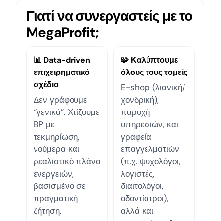
Γιατί να συνεργαστείς με το
MegaProfit;
📊 Data-driven
🧩 Καλύπτουμε
επιχειρηματικό
όλους τους τομείς
σχέδιο
E-shop (λιανική/
Δεν γράφουμε
χονδρική),
“γενικά”. Χτίζουμε
παροχή
BP με
υπηρεσιών, και
τεκμηρίωση,
γραφεία
νούμερα και
επαγγελματιών
ρεαλιστικό πλάνο
(π.χ. ψυχολόγοι,
ενεργειών,
λογιστές,
βασισμένο σε
διαιτολόγοι,
πραγματική
οδοντίατροι),
ζήτηση.
αλλά και