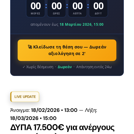
00
00
00
00
:
:
:
ΜΕΡΕΣ
ΩΡΕΣ
ΛΕΠΤΑ
ΔΕΥΤ
ΕΠΙΚΟΙΝΩΝΙΑ
απομένουν έως
18 Μαρτίου 2026, 15:00
🚀 Κλείδωσε τη θέση σου — Δωρεάν
αξιολόγηση σε 2'
✓ Χωρίς δέσμευση ·
Δωρεάν
· Απάντηση εντός 24ω
LIVE UPDATE
Άνοιγμα:
18/02/2026 • 13:00
— Λήξη:
18/03/2026 • 15:00
ΔΥΠΑ
17.500€
για ανέργους