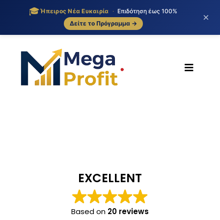
🎓
Ήπειρος Νέα Ευκαιρία
·
Επιδότηση έως 100%
×
Δείτε το Πρόγραμμα →
Skip
to
content
Toggle
Navigat
ΑΡΧΙΚΗ
ΟΙ ΥΠΗΡΕΣΙΕΣ ΜΑΣ
BLOG
EXCELLENT
ΕΠΙΚΟΙΝΩΝΙΑ
Based on
20 reviews