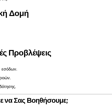
κή Δομή
ές Προβλέψεις
 εσόδων.
ροών.
δότησης.
 να Σας Βοηθήσουμε;