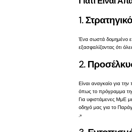
Γιατί Είναι Απ
Πρόσφατα
σχόλια
1.
Στρατηγικ
Search
Ένα σωστά δομημένο επι
for:
εξασφαλίζοντας ότι όλε
2.
Προσέλκυ
Πρόσφατα
άρθρα
Είναι αναγκαίο για την
όπως το
πρόγραμμα τ
Πήρες Έγκριση 
Για υφιστάμενες ΜμΕ μ
ΔΥΠΑ 18-29 17
οδηγό μας για το
Παράγ
– Τι Κάνεις Τώρ
.»
Οδηγός Επιβίωσ
τους Δικαιούχου