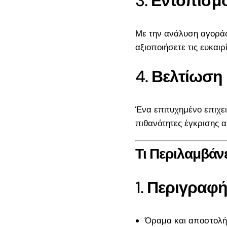
3.
Εντοπισμό
Προγράμματος
ΔΥΠΑ ΝΕΕ 18-
Με την ανάλυση αγοράς
Ετων Αποτελέσ
αξιοποιήσετε τις ευκαιρ
17.500€: Ενστά
μέσω ΟΠΣΚΕ |
4.
Βελτίωση
Επόμενα Βήματ
ΔΥΠΑ 17.500€ γ
Ένα επιτυχημένο επιχει
29: Τι κάνεις με
πιθανότητες έγκρισης α
αίτηση μέχρι τα
αποτελέσματα
Τι Περιλαμβάν
Νέο Πρόγραμμα
Νέους Πτυχιούχ
1.
Περιγραφή
2026: Επιδότησ
36.000€
ΕΣΠΑ «Παράγο
Όραμα και αποστολή