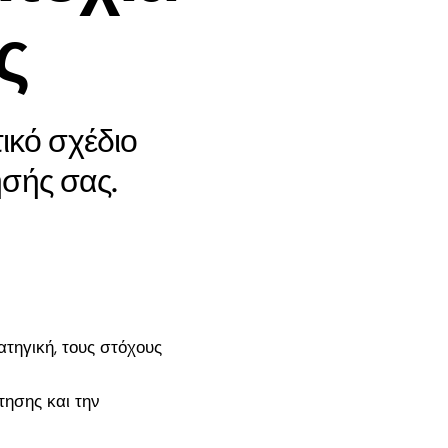
ς
λύσεις κατασκευής
ι σε θέματα
ιστοσελίδων οι οποίες
ήσεων.
μπορούν να καλύψουν
όλες τις ανάγκες μιας
ικό σχέδιο
επιχείρησης.
ησής σας.
τηγική, τους στόχους
ησης και την