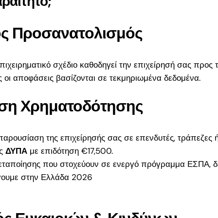
αραίτητο;
ός Προσανατολισμός
χειρηματικό σχέδιο καθοδηγεί την επιχείρησή σας προς τη
ς οι αποφάσεις βασίζονται σε τεκμηριωμένα δεδομένα.
ση Χρηματοδότησης
 παρουσίαση της επιχείρησής σας σε επενδυτές, τράπεζες
ης
ΔΥΠΑ
με επιδότηση €17,500
.
για
εταποίησης που στοχεύουν σε ενεργό πρόγραμμα ΕΣΠΑ, δε
.500€
ουμε στην Ελλάδα 2026
α; Ο
ης για
ς του