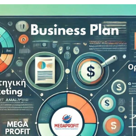
ασφάλεια και αξιοπιστία
στην υποβολή αιτήσεων
για χρηματοδότηση ή
δάνειο, αξιοποιώντας
επιδοτούμενα εργαλεία
όπως το ΤΕΠΙΧ ΙΙΙ
για
.500€
α; Ο
ης για
ς του
29
ματα