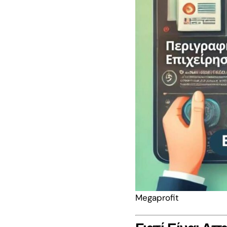
17.500€: Ενστά
μέσω ΟΠΣΚΕ |
Επόμενα Βήματ
ΔΥΠΑ 17.500€ γ
29: Τι κάνεις με
αίτηση μέχρι τα
αποτελέσματα
Νέο Πρόγραμμα
Νέους Πτυχιούχ
2026: Επιδότησ
36.000€
ΕΣΠΑ «Παράγο
στην Ελλάδα» 2
Ο πλήρης οδηγό
Megaprofit
ΜμΕ μεταποίησ