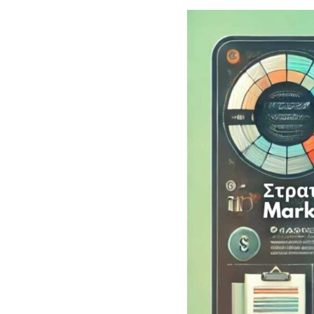
Search
for:
Πρόσφατα
άρθρα
Πήρες Έγκριση 
ΔΥΠΑ 18-29 17
– Τι Κάνεις Τώρ
Οδηγός Επιβίωσ
τους Δικαιούχου
Προγράμματος
ΔΥΠΑ ΝΕΕ 18-
Ετων Αποτελέσ