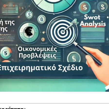
σεις
α
ια 18–
τά την
 για
ους
η έως
υμε
026:
ς για
ης