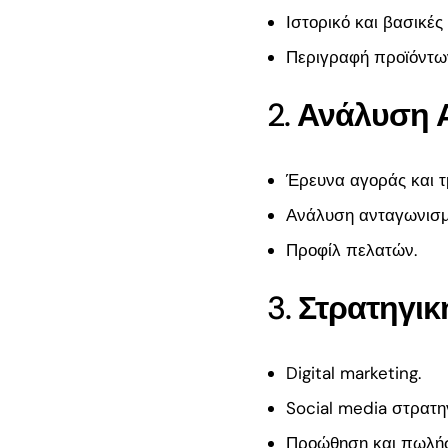
στην Ελλάδα» 2
Ιστορικό και βασικές
Ο πλήρης οδηγό
Περιγραφή προϊόντω
ΜμΕ μεταποίησ
2.
Ανάλυση 
Πρόσφατα
σχόλια
Έρευνα αγοράς και τ
Ανάλυση ανταγωνισμ
Προφίλ πελατών.
3.
Στρατηγικ
Digital marketing.
Social media στρατηγ
Προώθηση και πωλήσ