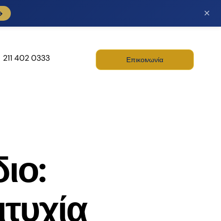
×
→
211 402 0333
Επικοινωνία
λή και
Digital Marketing
ιο:
ίριση ΕΣΠΑ
Σχεδιασμός – Κατασκευή
– Προώθηση – Φιλοξενία
είο μας είναι σε
ιτυχία
Ιστοσελίδων και
 ανταπεξέλθει σε
Διαδικτυακών
τημα που αφορά
Εφαρμογών. Προσφέρει
ε πελάτη ατομικά,