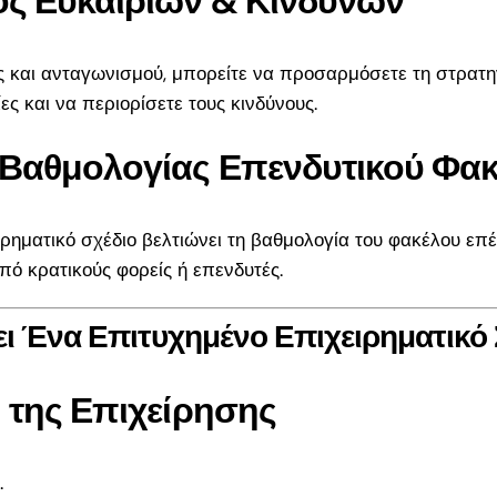
ς Ευκαιριών & Κινδύνων
29
 και ανταγωνισμού, μπορείτε να προσαρμόσετε τη στρατηγ
ματα
ίες και να περιορίσετε τους κινδύνους.
σεις
 Βαθμολογίας Επενδυτικού Φα
α
ια 18–
ρηματικό σχέδιο βελτιώνει τη βαθμολογία του φακέλου επέ
τά την
πό κρατικούς φορείς ή επενδυτές.
ει Ένα Επιτυχημένο Επιχειρηματικό 
 για
ους
 της Επιχείρησης
η έως
υμε
.