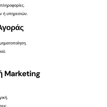
026:
 πληροφορίες.
ς για
ν ή υπηρεσιών.
ης
Αγοράς
μηματοποίηση.
ού.
ή Marketing
ική.
εις.