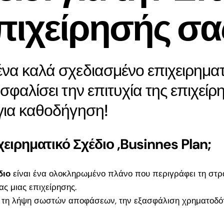
πιχείρησής σα
α
προβλέπει τις
αλλά κα
μελλοντικές της ανάγκες
επιχειρ
να προλαμβάνει τις
κρατικές παλινωδίες και
να καλά σχεδιασμένο επιχειρηματ
να υπακούει στις
τακτικές της επιλογές.
σφαλίσει την επιτυχία της επιχείρ
για καθοδήγηση!
ν
ιχειρηματικό Σχέδιο ,Businnes Plan;
Χρηματοδότηση &
αι σε
Δάνεια για
θει σε
Επιχειρήσεις
διο
είναι ένα ολοκληρωμένο πλάνο που περιγράφει τη στρα
αφορά
ας μιας επιχείρησης.
Η MegaProfit |
τομικά,
ια τη λήψη σωστών αποφάσεων, την εξασφάλιση χρηματοδότ
Σύμβουλοι Επιχειρήσεων
α
σας καθοδηγεί με