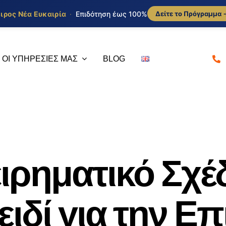
ιρος Νέα Ευκαιρία
·
Επιδότηση έως 100%
Δείτε το Πρόγραμμα 
ΟΙ ΥΠΗΡΕΣΙΕΣ ΜΑΣ
BLOG
Σύμβουλοι
Υποβο
ιρηματικό Σχέδ
Επενδύσεων
Διαχε
αι σε
Ο επενδυτικός
Το γραφ
ειδί για την Επ
θει σε
σχεδιασμός πρέπει να
θέση να
αφορά
υπηρετεί την στρατηγική
κάθε ζή
τομικά,
ανάπτυξη της εταιρίας να
τον κάθ