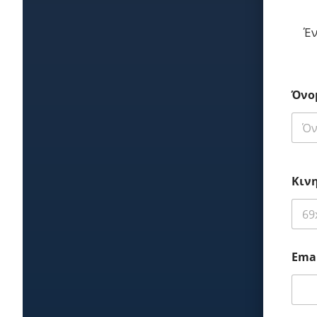
Έν
Όνο
First
Κινη
Ema