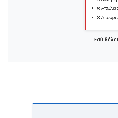
❌ Απώλεια
❌ Απόρριψ
Εσύ θέλει